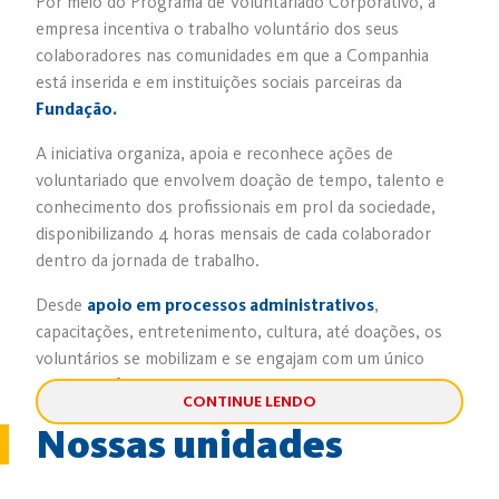
Por meio do Programa de Voluntariado Corporativo, a
empresa incentiva o trabalho voluntário dos seus
colaboradores nas comunidades em que a Companhia
está inserida e em instituições sociais parceiras da
Fundação.
A iniciativa organiza, apoia e reconhece ações de
voluntariado que envolvem doação de tempo, talento e
conhecimento dos profissionais em prol da sociedade,
disponibilizando 4 horas mensais de cada colaborador
dentro da jornada de trabalho.
Desde
apoio em processos administrativos
,
capacitações, entretenimento, cultura, até doações, os
voluntários se mobilizam e se engajam com um único
objetivo: oferecer aquilo que têm de melhor!
CONTINUE LENDO
“A principal motivação da minha participação como
Nossas unidades
voluntário se chama gente! Lidar com gente é algo
gratificante para mim. Fico agradecido por fazer parte