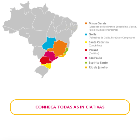
desse Programa. Um sorriso seu, pode mudar o sorriso
do próximo!”, Edson Gomes, colaborador e voluntário de
Viçosa.
Em 2021, foram mobilizados 810 voluntários, em 138
ações, beneficiando mais de 14.500 pessoas das
comunidades em que a companhia está. Desde 2018,
foram, no total, +470 ações, +2800 voluntários, +220
instituições beneficiadas e mais de 70.500 pessoas
beneficiadas indireta e indiretamente.
O Programa de Voluntariado Corporativo tem como base
a Política de
Responsabilidade Social da Pif Paf
, que
tem como foco o incentivo à educação. Acreditamos que,
através dela, conseguimos gerar oportunidades e mudar a
CONHEÇA TODAS AS INICIATIVAS
vida de nossas comunidades.